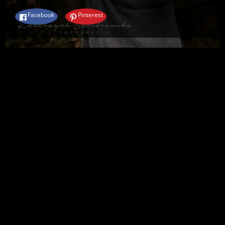
Twój adres e-mail nie zostanie opublikowany.
Facebook
Pinterest
Komentarz
Nazwa
E-mail
Witryna internetowa