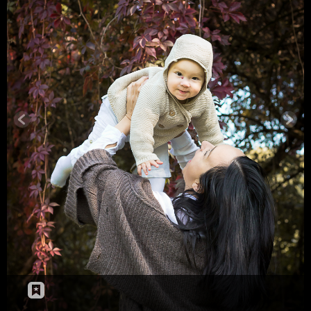
Podziel się:
Facebook
Pinterest
Post navigation
PREVIOUS
Dodaj komentarz