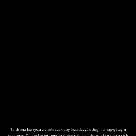
Powiadom mnie o nowych wpisach przez
email.
Ta strona korzysta z ciasteczek aby świadczyć usługi na najwyższym
poziomie. Dalsze korzystanie ze strony oznacza, że zgadzasz się na ich