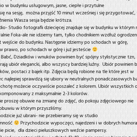
dio w budynku usługowym, jasne, ciepłe i przytulne
się na sesję, można przyjść 10 minut wcześniej i się przygotować,
nienia Wasza sesja będzie krótsza.
io- Studio fotografii dziecięcej znajduje się w budynku w którym 
ralnie Foka-ale nie idziemy tam, tylko chodnikiem wzdłuż ogrodzen
t wejście do budynku. Następnie idziemy po schodach w górę,
w prawo, po schodach w górę i już jesteście
a Babć, Dziadków i wnuków powinien być spójny stylistycznie tzn, 
ają ubiór elegancki, albo wszyscy bardziej luźny. Ubiór powinien 
ów, postaci z bajek itp. Zdjęcia będą robione na tle które jest w
ec najlepiej sprawdzą się ubiory w neutralnych ponadczasowych b
e ochotę możecie oczywiście poszaleć z kolorem. Ubiór wszystkich 
skomponowany z maksymalnie 2-3 kolorów.
 proszę obuwie na zmianę do zdjęć, do pokoju zdjęciowego nie
buwiu w którym przyszliśmy.
odzicie już ubrani- nie przebieramy się w studio
jemność
Przychodzicie wypoczęci, najedzeni i w dobrych humor
ie picie, dla dzieci pieluszkowych weźcie pampersy.