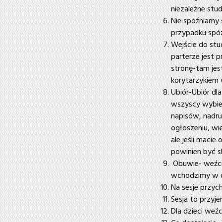
niezależne stu
Nie spóźniamy 
przypadku spóź
Wejście do stud
parterze jest p
stronę-tam jes
korytarzykiem 
Ubiór-Ubiór dl
wszyscy wybier
napisów, nadruk
ogłoszeniu, wi
ale jeśli maci
powinien być 
Obuwie- weźcie
wchodzimy w o
Na sesje przych
Sesja to przy
Dla dzieci weźc