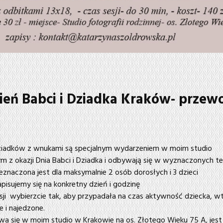
zień Babci i Dziadka Kraków- przew
Dziadków z wnukami są specjalnym wydarzeniem w moim studio
 z okazji Dnia Babci i Dziadka i odbywają się w wyznaczonych t
eznaczona jest dla maksymalnie 2 osób dorosłych i 3 dzieci
pisujemy się na konkretny dzień i godzinę
sji wybierzcie tak, aby przypadała na czas aktywność dziecka, w
 i najedzone.
wa się w moim studio w Krakowie na os. Złotego Wieku 75 A, jest