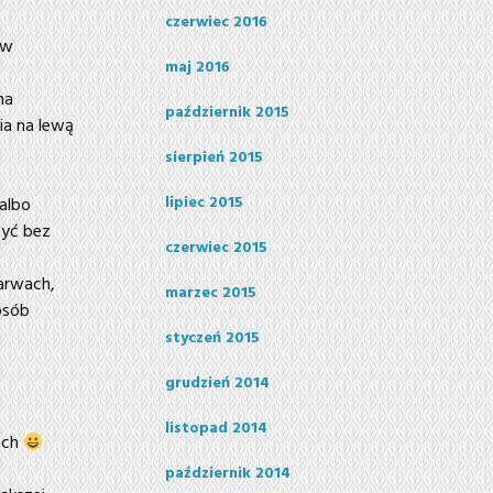
czerwiec 2016
 w
maj 2016
na
październik 2015
ia na lewą
sierpień 2015
lipiec 2015
albo
być bez
czerwiec 2015
arwach,
marzec 2015
osób
styczeń 2015
grudzień 2014
listopad 2014
ach
październik 2014