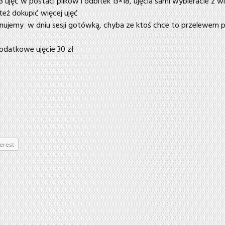
3 ujęć w postaci plików i odbitek 13×18, ujęcia sami wybieracie z w
 też dokupić więcej ujęć
nujemy w dniu sesji gotówką, chyba ze ktoś chce to przelewem p
dodatkowe ujęcie 30 zł
erest