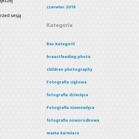
iększej
czerwiec 2014
rzed sesją
Kategorie
Bez kategorii
breastfeeding photo
children photography
Fotografia ciążowa
fotografia dziecięca
Fotografia niemowlęca
fotografia noworodkowa
mama karmiaca