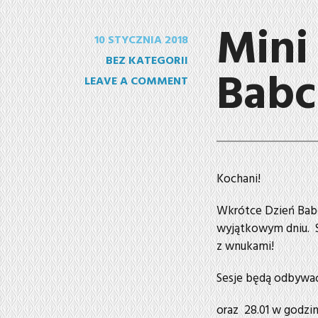
Mini
10 STYCZNIA 2018
BEZ KATEGORII
Babc
LEAVE A COMMENT
Kochani!
Wkrótce Dzień Babc
wyjątkowym dniu. S
z wnukami!
Sesje będą odbywać 
oraz 28.01 w godzin