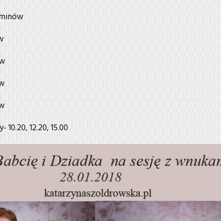
erminów
w
ów
ów
ów
- 10.20, 12.20, 15.00