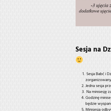
Sesja na D
Sesja Babć i 
zorganizowanym
Jedna sesja prz
Na minisesję za
Godzinę minise
będzie wyspane
Minisesja odby