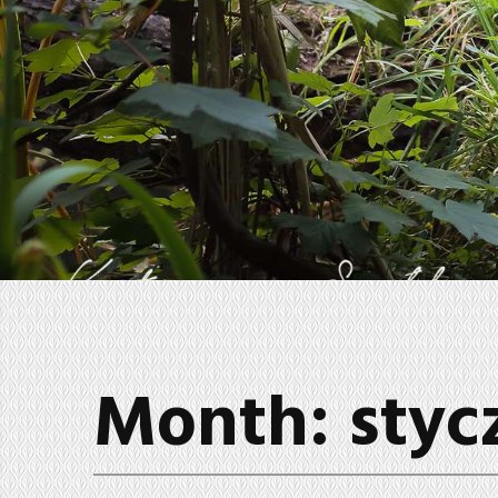
Month:
styc