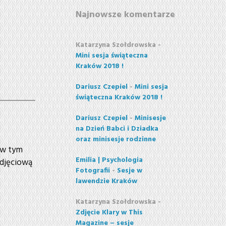
Najnowsze komentarze
Katarzyna Szołdrowska
-
Mini sesja świąteczna
Kraków 2018 !
Dariusz Czepiel
-
Mini sesja
świąteczna Kraków 2018 !
Dariusz Czepiel
-
Minisesje
na Dzień Babci i Dziadka
oraz minisesje rodzinne
 w tym
Emilia | Psychologia
zdjęciową
Fotografii
-
Sesje w
lawendzie Kraków
Katarzyna Szołdrowska
-
Zdjęcie Klary w This
Magazine – sesje