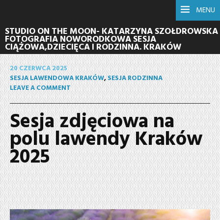
MENU
STUDIO ON THE MOON- KATARZYNA SZOŁDROWSKA
FOTOGRAFIA NOWORODKOWA SESJA
CIĄŻOWA,DZIECIĘCA I RODZINNA. KRAKÓW
20 CZERWCA 2025
SESJA LAWENDOWA KRAKÓW
,
SESJA RODZINNA
LEAVE A COMMENT
Sesja zdjęciowa na
polu lawendy Kraków
2025