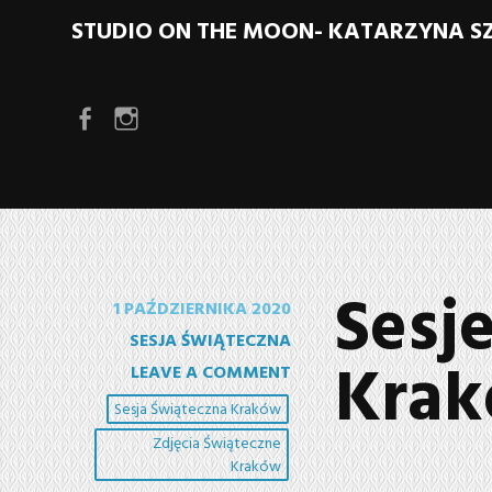
STUDIO ON THE MOON- KATARZYNA 
Element menu
Element menu
Sesj
1 PAŹDZIERNIKA 2020
SESJA ŚWIĄTECZNA
Krak
LEAVE A COMMENT
Sesja Świąteczna Kraków
Zdjęcia Świąteczne
Kraków