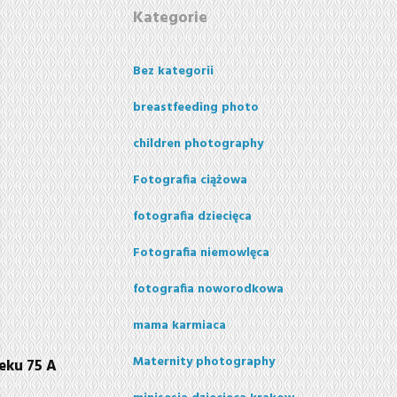
Kategorie
Bez kategorii
breastfeeding photo
children photography
Fotografia ciążowa
fotografia dziecięca
Fotografia niemowlęca
fotografia noworodkowa
mama karmiaca
Maternity photography
eku 75 A