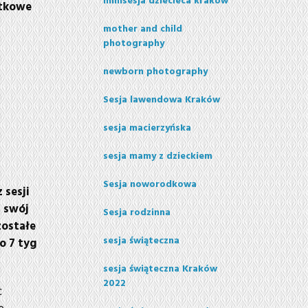
minisesja dziecieca krakow
atkowe
mother and child
photography
newborn photography
Sesja lawendowa Kraków
sesja macierzyńska
sesja mamy z dzieckiem
Sesja noworodkowa
 sesji
 swój
Sesja rodzinna
zostałe
sesja świąteczna
o 7 tyg
sesja świąteczna Kraków
2022
c