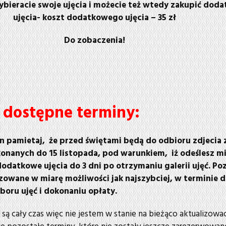
wybieracie swoje ujęcia i możecie też wtedy zakupić dod
ujęcia- koszt dodatkowego ujęcia – 35 zł
Do zobaczenia!
 dostępne terminy:
 pamietaj, że przed świętami będą do odbioru zdjecia z
nanych do 15 listopada, pod warunkiem, iż odeślesz mi
dodatkowe ujęcia do 3 dni po otrzymaniu galerii ujęć. Po
izowane w miarę możliwości jak najszybciej, w terminie d
oru ujęć i dokonaniu opłaty.
ą cały czas więc nie jestem w stanie na bieżąco aktualizowa