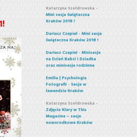
Katarzyna Szołdrowska
-
Mini sesja świąteczna
1!
Kraków 2018 !
Dariusz Czepiel
-
Mini sesja
świąteczna Kraków 2018 !
Dariusz Czepiel
-
Minisesje
na Dzień Babci i Dziadka
oraz minisesje rodzinne
Emilia | Psychologia
Fotografii
-
Sesje w
lawendzie Kraków
Katarzyna Szołdrowska
-
Zdjęcie Klary w This
Magazine – sesje
noworodkowe Kraków