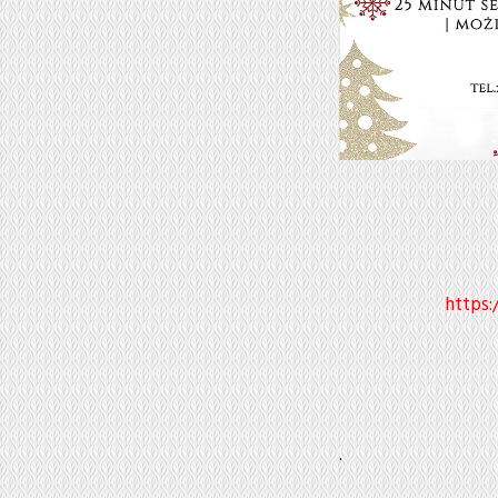
https:
.