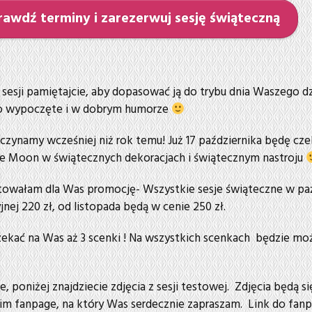
rawdź terminy i zarezerwuj sesję świąteczną
sesji pamiętajcie, aby dopasować ją do trybu dnia Waszego dz
yło wypoczęte i w dobrym humorze
czynamy wcześniej niż rok temu! Już 17 października będę cze
e Moon w świątecznych dekoracjach i świątecznym nastroju
owałam dla Was promocję- Wszystkie sesje świąteczne w paż
nej 220 zł, od listopada będą w cenie 250 zł.
ekać na Was aż 3 scenki ! Na wszystkich scenkach będzie mo
, poniżej znajdziecie zdjęcia z sesji testowej. Zdjęcia będą si
im fanpage, na który Was serdecznie zapraszam. Link do fanp