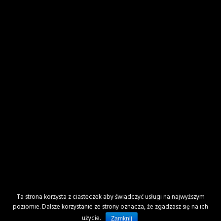
Powiadom mnie o nowych wpisach przez
email.
Ta strona korzysta z ciasteczek aby świadczyć usługi na najwyższym
poziomie. Dalsze korzystanie ze strony oznacza, że zgadzasz się na ich
użycie.
Zamknij