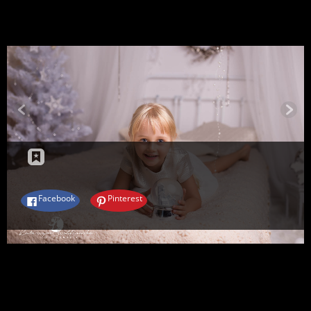
Podziel się:
Facebook
Pinterest
Post navigation
PREVIOUS
Facebook
Pinterest
Dodaj komentarz
Twój adres e-mail nie zostanie opublikowany.