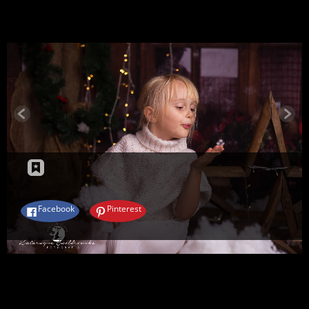
Podziel się:
Facebook
Pinterest
Post navigation
PREVIOUS
Facebook
Pinterest
Dodaj komentarz
Twój adres e-mail nie zostanie opublikowany.