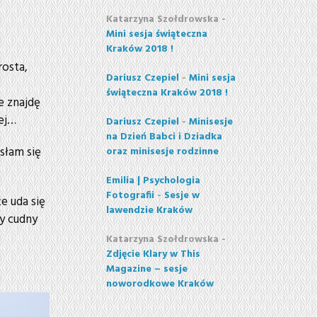
Katarzyna Szołdrowska
-
Mini sesja świąteczna
Kraków 2018 !
rosta,
Dariusz Czepiel
-
Mini sesja
świąteczna Kraków 2018 !
e znajdę
nej…
Dariusz Czepiel
-
Minisesje
na Dzień Babci i Dziadka
słam się
oraz minisesje rodzinne
Emilia | Psychologia
Fotografii
-
Sesje w
e uda się
lawendzie Kraków
y cudny
Katarzyna Szołdrowska
-
Zdjęcie Klary w This
Magazine – sesje
noworodkowe Kraków