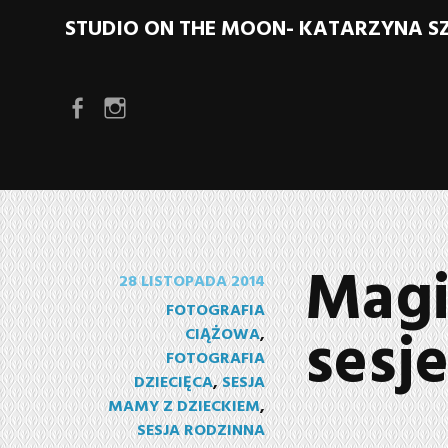
STUDIO ON THE MOON- KATARZYNA 
Element menu
Element menu
Magi
28 LISTOPADA 2014
FOTOGRAFIA
sesj
CIĄŻOWA
,
FOTOGRAFIA
DZIECIĘCA
,
SESJA
MAMY Z DZIECKIEM
,
SESJA RODZINNA