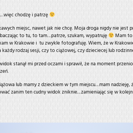
…więc chodzę i patrzę
wych miejsc, nawet jak nie chcę. Moja droga nigdy nie jest p
baczając to tu, to tam…patrze, szukam, wypatruję
Mam to
zkam w Krakowie i tu zwykle fotografuję. Wiem, że w Krakowi
każdy rodzaj sesji, czy to ciążowej, czy dzieciecej lub rodzin
 widok stanął mi przed oczami i sprawił, że na moment przenio
zeń.
 ciążowa lub mamy z dzieckiem w tym miejscu…mam nadzieję, ż
zować zanim ten cudny widok zniknie…zamieniając się w kolejn