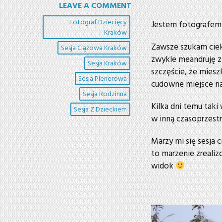
LEAVE A COMMENT
Fotograf Dziecięcy
Jestem fotografem
Kraków
Zawsze szukam cieka
Sesja Ciążowa Kraków
zwykle meandruję z
Sesja Kraków
szczęście, że mies
Sesja Plenerowa
cudowne miejsce na 
Sesja Rodzinna
Kilka dni temu taki
Sesja Z Dzieckiem
w inną czasoprzestr
Marzy mi się sesja
to marzenie zreali
widok