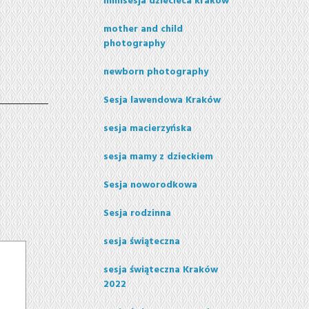
minisesja dziecieca krakow
mother and child
photography
newborn photography
Sesja lawendowa Kraków
sesja macierzyńska
sesja mamy z dzieckiem
Sesja noworodkowa
Sesja rodzinna
sesja świąteczna
sesja świąteczna Kraków
2022